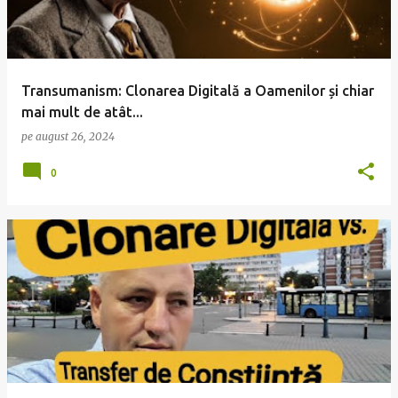
ă
r
i
Transumanism: Clonarea Digitală a Oamenilor și chiar
mai mult de atât...
pe
august 26, 2024
0