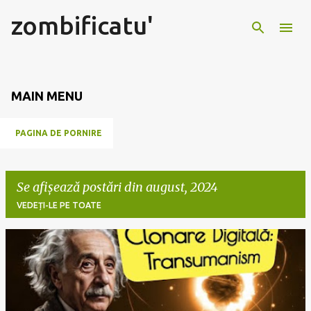
zombificatu'
Treceți la conținutul principal
MAIN MENU
PAGINA DE PORNIRE
Se afișează postări din august, 2024
VEDEȚI-LE PE TOATE
P
o
s
t